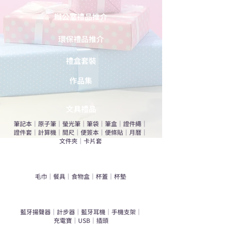
辦公室禮品推介
環保禮品推介
禮盒套裝
作品集
​文具禮品
筆記本
｜
原子筆
｜
螢光筆
｜
筆袋
｜
筆盒
｜
證件繩
｜
證件套
｜
計算機
｜
間尺
｜
便簽本
｜
便條貼
｜
月曆
｜
文件夾
｜
卡片套
​家居禮品
​毛巾
｜
餐具
｜
食物盒
｜
杯蓋
｜
杯墊
手機｜電子禮品
​藍牙揚聲器
｜
計步器
｜
藍牙耳機
｜
手機支架
｜
充電寶
｜
USB
｜
插頭