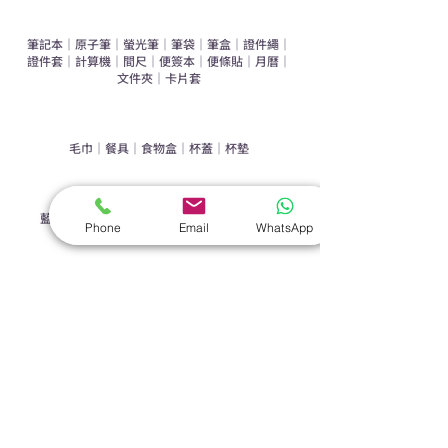
​文具禮品
筆記本
｜
原子筆
｜
螢光筆
｜
筆袋
｜
筆盒
｜
證件繩
｜
證件套
｜
計算機
｜
間尺
｜
便簽本
｜
便條貼
｜
月曆
｜
文件夾
｜
卡片套
​家居禮品
​毛巾
｜
餐具
｜
食物盒
｜
杯蓋
｜
杯墊
手機｜電子禮品
​藍牙揚聲器
｜
計步器
｜
藍牙耳機
｜
手機支架
｜
Phone
Email
WhatsApp
充電寶
｜
USB
｜
插頭
​袋類禮品
公事包
｜
化妝袋
｜
帆布袋
｜
折疊袋
｜
收納袋
｜
環保袋
｜
索繩袋
｜
背包
｜
電腦袋
杯類禮品
陶瓷杯
｜
保溫杯
｜
折疊杯
｜
運動水樽
雨傘
直傘
｜
折疊傘
｜
傘袋