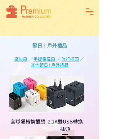
節日
｜戶外禮品
廣告扇
／
手提電風扇
／
旅行插頭
／
其他節日 I 戶外禮品
全球通轉換插頭
2.1A雙USB轉換
插頭