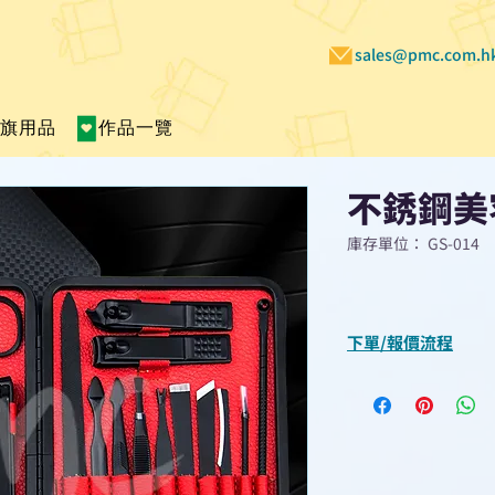
sales@pmc.com.h
賣旗用品
作品一覽
不銹鋼美
庫存單位： GS-014
下單/報價流程
“現在不再需要等
查詢或報價”
選擇所需產品
使用我們網頁系統的
功能，即時與我