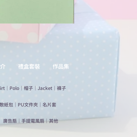
介
禮盒套裝
作品集
irt
｜
Polo
｜
帽子
｜
Jacket
｜
褲子
散紙包
｜
PU文件夾
｜
名片套
​廣告扇
｜
手提電風扇
｜
其他