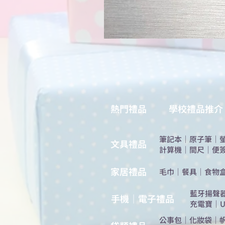
熱門禮品
學校禮品推介
筆記本
｜
原子筆
｜
​文具禮品
計算機
｜
間尺
｜
便
​家居禮品
​毛巾
｜
餐具
｜
食物
​藍牙揚聲
手機｜電子禮品
充電寶
｜
U
公事包
｜
化妝袋
｜