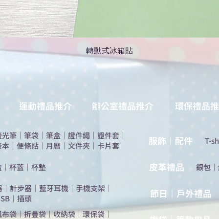
轉動式冰箱貼
運動禮品推介
辦公室禮品推介
環保禮品推
螢光筆
｜
筆袋
｜
筆盒
｜
證件繩
｜
證件套
｜
服飾｜配件
T-sh
簽本
｜
便條貼
｜
月曆
｜
文件夾
｜
卡片套
​皮革禮品
盒
｜
杯蓋
｜
杯墊
​銀包
｜
器
｜
計步器
｜
藍牙耳機
｜
手機支架
｜
節日｜戶外禮品
SB
｜
插頭
帆布袋
｜
折疊袋
｜
收納袋
｜
環保袋
｜