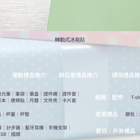
轉動式冰箱貼
運動禮品推介
辦公室禮品推介
環保禮品推
螢光筆
｜
筆袋
｜
筆盒
｜
證件繩
｜
證件套
｜
服飾｜配件
T-sh
簽本
｜
便條貼
｜
月曆
｜
文件夾
｜
卡片套
​皮革禮品
盒
｜
杯蓋
｜
杯墊
​銀包
｜
器
｜
計步器
｜
藍牙耳機
｜
手機支架
｜
節日｜戶外禮品
SB
｜
插頭