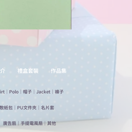
介
禮盒套裝
作品集
irt
｜
Polo
｜
帽子
｜
Jacket
｜
褲子
散紙包
｜
PU文件夾
｜
名片套
​廣告扇
｜
手提電風扇
｜
其他