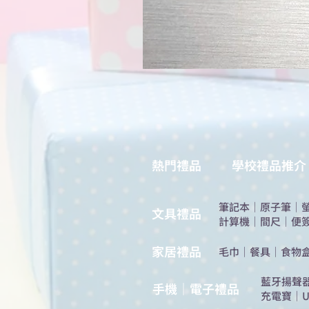
熱門禮品
學校禮品推介
筆記本
｜
原子筆
｜
​文具禮品
計算機
｜
間尺
｜
便
​家居禮品
​毛巾
｜
餐具
｜
食物
​藍牙揚聲
手機｜電子禮品
充電寶
｜
U