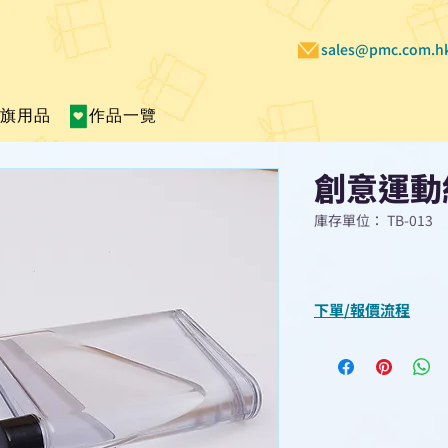
sales@pmc.com.h
賣旗用品
作品一覽
創意運動
庫存單位： TB-013
下單/報價流程
“現在不再需要等
查詢或報價”
選擇所需產品
使用我們網頁系統的
功能，即時與我