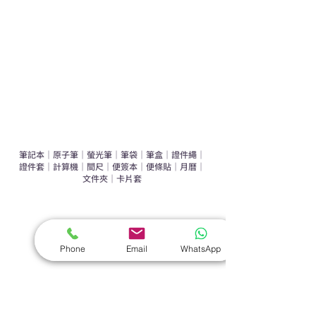
辦公室禮品推介
環保禮品推介
禮盒套裝
作品集
​文具禮品
筆記本
｜
原子筆
｜
螢光筆
｜
筆袋
｜
筆盒
｜
證件繩
｜
證件套
｜
計算機
｜
間尺
｜
便簽本
｜
便條貼
｜
月曆
｜
文件夾
｜
卡片套
​家居禮品
​毛巾
｜
餐具
｜
食物盒
｜
杯蓋
｜
杯墊
Phone
Email
WhatsApp
手機｜電子禮品
​藍牙揚聲器
｜
計步器
｜
藍牙耳機
｜
手機支架
｜
充電寶
｜
USB
｜
插頭
​袋類禮品