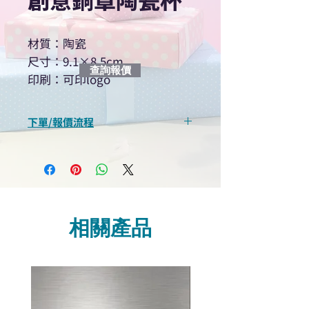
材質：陶瓷
尺寸：9.1×8.5cm
查詢報價
印刷：可印logo
下單/報價流程
“現在不再需要等回覆！用我們系
統馬上可以進行查詢或報價”
選擇所需產品
使用我們網頁系統的即時對話/
Whatsapp /致電功能，即時與
相關產品
我們聯絡
說明要查詢的產品編號
說明需要的數量和印刷多少顏
色的LOGO
我們會立即報價給貴客戶