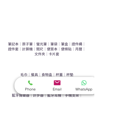
禮盒套裝
作品集
​文具禮品
筆記本
｜
原子筆
｜
螢光筆
｜
筆袋
｜
筆盒
｜
證件繩
｜
證件套
｜
計算機
｜
間尺
｜
便簽本
｜
便條貼
｜
月曆
｜
文件夾
｜
卡片套
​家居禮品
​毛巾
｜
餐具
｜
食物盒
｜
杯蓋
｜
杯墊
手機｜電子禮品
Phone
Email
WhatsApp
​藍牙揚聲器
｜
計步器
｜
藍牙耳機
｜
手機支架
｜
充電寶
｜
USB
｜
插頭
​袋類禮品
公事包
｜
化妝袋
｜
帆布袋
｜
折疊袋
｜
收納袋
｜
環保袋
｜
索繩袋
｜
背包
｜
電腦袋