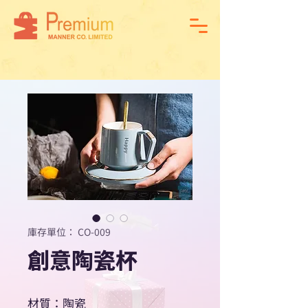
庫存單位： CO-009
創意陶瓷杯
材質：陶瓷