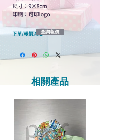
尺寸：9×8cm
印刷：可印logo
查詢報價
下單/報價流程
“現在不再需要等回覆！用我們系
統馬上可以進行查詢或報價”
選擇所需產品
使用我們網頁系統的即時對話/
Whatsapp /致電功能，即時與
相關產品
我們聯絡
說明要查詢的產品編號
說明需要的數量和印刷多少顏
色的LOGO
我們會立即報價給貴客戶