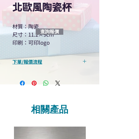
北歐風陶瓷杯
材質：陶瓷
查詢報價
尺寸：11.2×9cm
印刷：可印logo
下單/報價流程
“現在不再需要等回覆！用我們系
統馬上可以進行查詢或報價”
選擇所需產品
使用我們網頁系統的即時對話/
Whatsapp /致電功能，即時與
相關產品
我們聯絡
說明要查詢的產品編號
說明需要的數量和印刷多少顏
色的LOGO