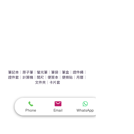
辦公室禮品推介
環保禮品推介
禮盒套裝
作品集
​文具禮品
筆記本
｜
原子筆
｜
螢光筆
｜
筆袋
｜
筆盒
｜
證件繩
｜
證件套
｜
計算機
｜
間尺
｜
便簽本
｜
便條貼
｜
月曆
｜
文件夾
｜
卡片套
​家居禮品
​毛巾
｜
餐具
｜
食物盒
｜
杯蓋
｜
杯墊
Phone
Email
WhatsApp
手機｜電子禮品
​藍牙揚聲器
｜
計步器
｜
藍牙耳機
｜
手機支架
｜
充電寶
｜
USB
｜
插頭