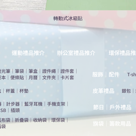
轉動式冰箱貼
運動禮品推介
辦公室禮品推介
環保禮品推
螢光筆
｜
筆袋
｜
筆盒
｜
證件繩
｜
證件套
｜
服飾｜配件
T-sh
簽本
｜
便條貼
｜
月曆
｜
文件夾
｜
卡片套
​皮革禮品
盒
｜
杯蓋
｜
杯墊
​銀包
｜
器
｜
計步器
｜
藍牙耳機
｜
手機支架
｜
節日｜戶外禮品
SB
｜
插頭
帆布袋
｜
折疊袋
｜
收納袋
｜
環保袋
｜
旗袋｜籌款用品
腦袋