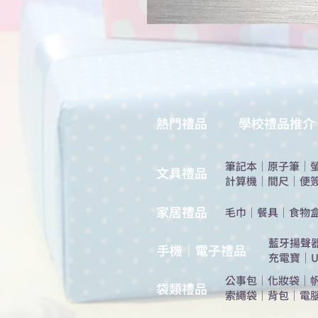
熱門禮品
學校禮品推介
筆記本
｜
原子筆
｜
​文具禮品
計算機
｜
間尺
｜
便
​家居禮品
​毛巾
｜
餐具
｜
食物
​藍牙揚聲
手機｜電子禮品
充電寶
｜
U
公事包
｜
化妝袋
｜
​袋類禮品
索繩袋
｜
背包
｜
電