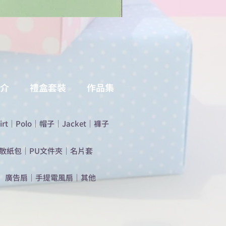
介
禮盒套裝
作品集
irt
｜
Polo
｜
帽子
｜
Jacket
｜
褲子
散紙包
｜
PU文件夾
｜
名片套
​廣告扇
｜
手提電風扇
｜
其他