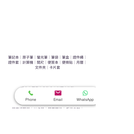
環保禮品推介
禮盒套裝
作品集
​文具禮品
筆記本
｜
原子筆
｜
螢光筆
｜
筆袋
｜
筆盒
｜
證件繩
｜
證件套
｜
計算機
｜
間尺
｜
便簽本
｜
便條貼
｜
月曆
｜
文件夾
｜
卡片套
​家居禮品
​毛巾
｜
餐具
｜
食物盒
｜
杯蓋
｜
杯墊
手機｜電子禮品
Phone
Email
WhatsApp
​藍牙揚聲器
｜
計步器
｜
藍牙耳機
｜
手機支架
｜
充電寶
｜
USB
｜
插頭
​袋類禮品
公事包
｜
化妝袋
｜
帆布袋
｜
折疊袋
｜
收納袋
｜