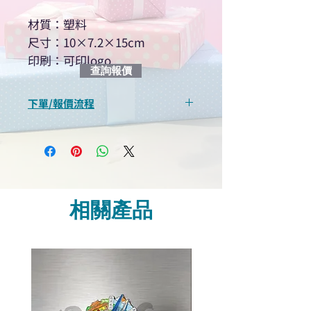
材質：塑料
尺寸：10×7.2×15cm
印刷：可印logo
查詢報價
下單/報價流程
“現在不再需要等回覆！用我們系
統馬上可以進行查詢或報價”
選擇所需產品
使用我們網頁系統的即時對話/
Whatsapp /致電功能，即時與
相關產品
我們聯絡
說明要查詢的產品編號
說明需要的數量和印刷多少顏
色的LOGO
我們會立即報價給貴客戶