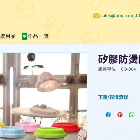
sales@pmc.com.h
賣旗用品
作品一覽
矽膠防燙
庫存單位： CO-004
下單/報價流程
“現在不再需要等
查詢或報價”
選擇所需產品
使用我們網頁系統的
功能，即時與我