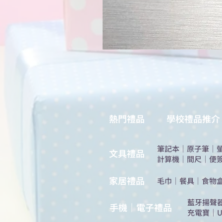
熱門禮品
學校禮品推介
筆記本
｜
原子筆
｜
​文具禮品
計算機
｜
間尺
｜
便
​家居禮品
​毛巾
｜
餐具
｜
食物
​藍牙揚聲
手機｜電子禮品
充電寶
｜
U