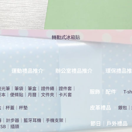
轉動式冰箱貼
運動禮品推介
辦公室禮品推介
環保禮品推
螢光筆
｜
筆袋
｜
筆盒
｜
證件繩
｜
證件套
｜
服飾｜配件
T-sh
簽本
｜
便條貼
｜
月曆
｜
文件夾
｜
卡片套
​皮革禮品
盒
｜
杯蓋
｜
杯墊
​銀包
｜
器
｜
計步器
｜
藍牙耳機
｜
手機支架
｜
節日｜戶外禮品
SB
｜
插頭