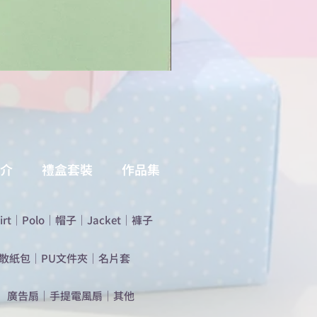
介
禮盒套裝
作品集
irt
｜
Polo
｜
帽子
｜
Jacket
｜
褲子
散紙包
｜
PU文件夾
｜
名片套
​廣告扇
｜
手提電風扇
｜
其他