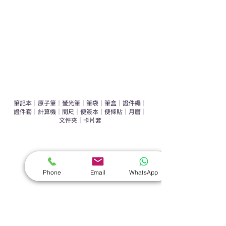
環保禮品推介
禮盒套裝
作品集
​文具禮品
筆記本
｜
原子筆
｜
螢光筆
｜
筆袋
｜
筆盒
｜
證件繩
｜
證件套
｜
計算機
｜
間尺
｜
便簽本
｜
便條貼
｜
月曆
｜
文件夾
｜
卡片套
​家居禮品
​毛巾
｜
餐具
｜
食物盒
｜
杯蓋
｜
杯墊
Phone
Email
WhatsApp
手機｜電子禮品
​藍牙揚聲器
｜
計步器
｜
藍牙耳機
｜
手機支架
｜
充電寶
｜
USB
｜
插頭
​袋類禮品