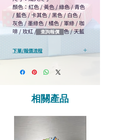
顏色：紅色 / 黃色 / 綠色 / 青色
/ 藍色 / 卡其色 / 黑色 / 白色 /
灰色 / 墨綠色 / 橘色 / 軍綠 / 咖
啡 / 玫紅 / 粉色 / 酒紅色 / 天藍
查詢報價
下單/報價流程
“現在不再需要等回覆！用我們系
統馬上可以進行查詢或報價”
選擇所需產品
使用我們網頁系統的即時對話/
Whatsapp /致電功能，即時與
相關產品
我們聯絡
說明要查詢的產品編號
說明需要的數量和印刷多少顏
色的LOGO
我們會立即報價給貴客戶