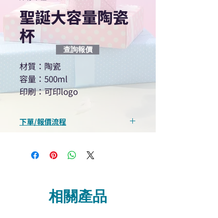
聖誕大容量陶瓷
杯
查詢報價
材質：陶瓷
容量：500ml
印刷：可印logo
下單/報價流程
“現在不再需要等回覆！用我們系
統馬上可以進行查詢或報價”
選擇所需產品
使用我們網頁系統的即時對話/
Whatsapp /致電功能，即時與
相關產品
我們聯絡
說明要查詢的產品編號