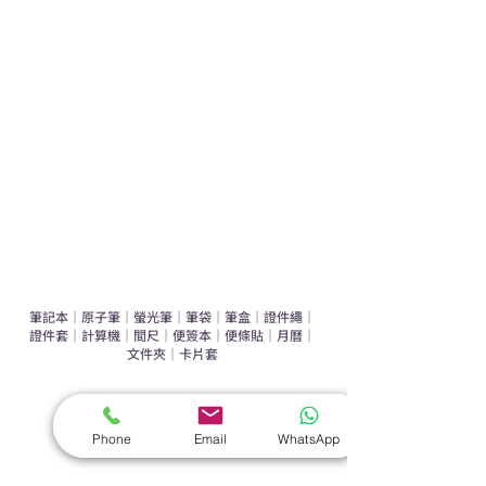
運動禮品推介
辦公室禮品推介
環保禮品推介
禮盒套裝
作品集
​文具禮品
筆記本
｜
原子筆
｜
螢光筆
｜
筆袋
｜
筆盒
｜
證件繩
｜
證件套
｜
計算機
｜
間尺
｜
便簽本
｜
便條貼
｜
月曆
｜
文件夾
｜
卡片套
​家居禮品
​毛巾
｜
餐具
｜
食物盒
｜
杯蓋
｜
杯墊
Phone
Email
WhatsApp
手機｜電子禮品