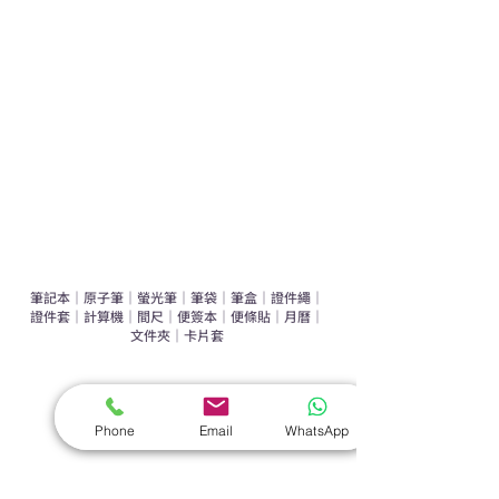
運動禮品推介
辦公室禮品推介
環保禮品推介
禮盒套裝
作品集
​文具禮品
筆記本
｜
原子筆
｜
螢光筆
｜
筆袋
｜
筆盒
｜
證件繩
｜
證件套
｜
計算機
｜
間尺
｜
便簽本
｜
便條貼
｜
月曆
｜
文件夾
｜
卡片套
​家居禮品
​毛巾
｜
餐具
｜
食物盒
｜
杯蓋
｜
杯墊
Phone
Email
WhatsApp
手機｜電子禮品
​藍牙揚聲器
｜
計步器
｜
藍牙耳機
｜
手機支架
｜