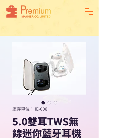
庫存單位： IE-008
5.0雙耳TWS無
線迷你藍牙耳機