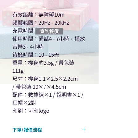
有效距離：無障礙10m
頻響範圍：20Hz - 20kHz
充電時間：約1小時
查詢報價
使用時間：通話4 - 7小時，播放
音樂3 - 4小時
待機時間：10 - 15天
重量：機身約3.5g / 帶包裝
111g
尺寸：機身1.1×2.5×2.2cm
/ 帶包裝 10×7×4.5cm
配件：數據線×1 / 說明書×1 /
耳帽×2對
印刷：可印logo
下單/報價流程