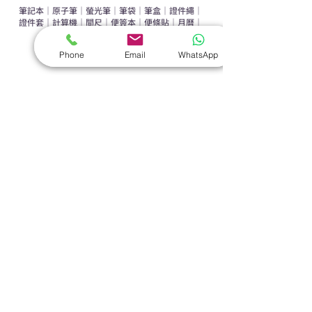
筆記本
｜
原子筆
｜
螢光筆
｜
筆袋
｜
筆盒
｜
證件繩
｜
證件套
｜
計算機
｜
間尺
｜
便簽本
｜
便條貼
｜
月曆
｜
文件夾
｜
卡片套
Phone
Email
WhatsApp
​家居禮品
​毛巾
｜
餐具
｜
食物盒
｜
杯蓋
｜
杯墊
手機｜電子禮品
​藍牙揚聲器
｜
計步器
｜
藍牙耳機
｜
手機支架
｜
充電寶
｜
USB
｜
插頭
​袋類禮品
公事包
｜
化妝袋
｜
帆布袋
｜
折疊袋
｜
收納袋
｜
環保袋
｜
索繩袋
｜
背包
｜
電腦袋
杯類禮品
陶瓷杯
｜
保溫杯
｜
折疊杯
｜
運動水樽
雨傘
直傘
｜
折疊傘
｜
傘袋