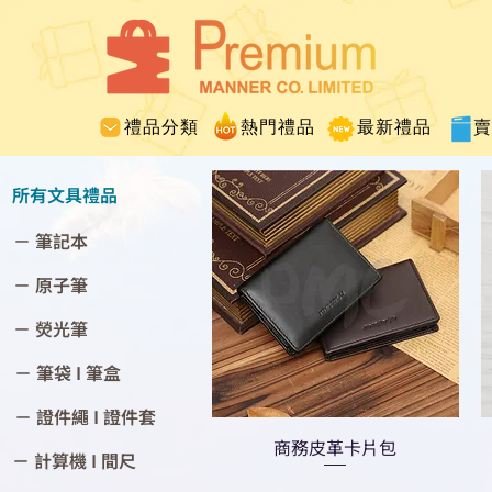
禮品分類
熱門禮品
最新禮品
所有文具禮品
－ 筆記本
－ 原子筆
－ 熒光筆
－ 筆袋 I 筆盒
－ 證件繩 I 證件套
商務皮革卡片包
－ 計算機 I 間尺