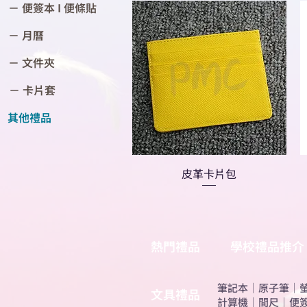
－ 便簽本 I 便條貼
－ 月曆
－ 文件夾
－ 卡片套
其他禮品
皮革卡片包
熱門禮品
學校禮品推介
筆記本
｜
原子筆
｜
​文具禮品
計算機
｜
間尺
｜
便