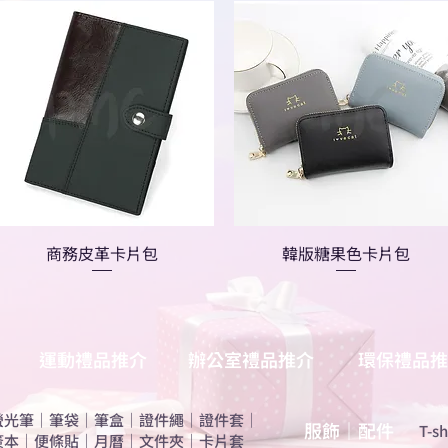
商務皮革卡片包
韓版糖果色卡片包
運動禮品推介
辦公室禮品推介
環保禮品推
螢光筆
｜
筆袋
｜
筆盒
｜
證件繩
｜
證件套
｜
服飾｜配件
T-sh
簽本
｜
便條貼
｜
月曆
｜
文件夾
｜
卡片套