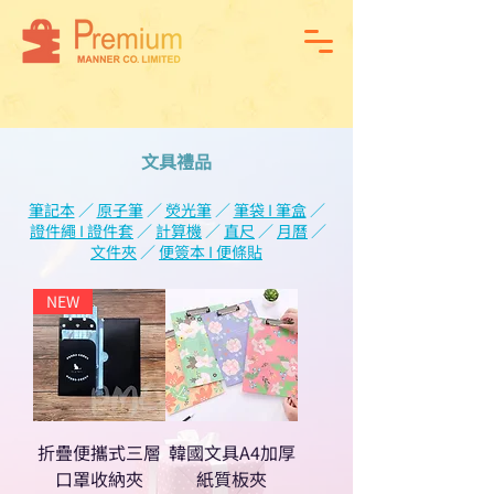
文具禮品
筆記本
／
原子筆
／
熒光筆
／
筆袋 I 筆盒
／
證件繩 I 證件套
／
計算機
／
直尺
／
月曆
／
文件夾
／
便簽本 I 便條貼
NEW
折疊便攜式三層
韓國文具A4加厚
口罩收納夾
紙質板夾