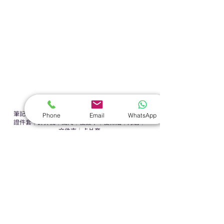
辦公室禮品推介
環保禮品推介
禮盒套裝
作品集
​文具禮品
筆記本
｜
原子筆
｜
螢光筆
｜
筆袋
｜
筆盒
｜
證件繩
｜
Phone
Email
WhatsApp
證件套
｜
計算機
｜
間尺
｜
便簽本
｜
便條貼
｜
月曆
｜
文件夾
｜
卡片套
​家居禮品
​毛巾
｜
餐具
｜
食物盒
｜
杯蓋
｜
杯墊
手機｜電子禮品
​藍牙揚聲器
｜
計步器
｜
藍牙耳機
｜
手機支架
｜
充電寶
｜
USB
｜
插頭