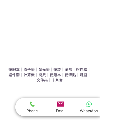
辦公室禮品推介
環保禮品推介
禮盒套裝
作品集
​文具禮品
筆記本
｜
原子筆
｜
螢光筆
｜
筆袋
｜
筆盒
｜
證件繩
｜
證件套
｜
計算機
｜
間尺
｜
便簽本
｜
便條貼
｜
月曆
｜
文件夾
｜
卡片套
​家居禮品
​毛巾
｜
餐具
｜
食物盒
｜
杯蓋
｜
杯墊
Phone
Email
WhatsApp
手機｜電子禮品
​藍牙揚聲器
｜
計步器
｜
藍牙耳機
｜
手機支架
｜
充電寶
｜
USB
｜
插頭