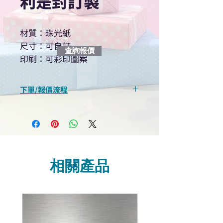
利是封訂製
材質：珠光紙
尺寸：可自訂
查詢報價
印刷：可彩印圖案
下單/報價流程
“現在不再需要等回覆！用我們系
統馬上可以進行查詢或報價”
選擇所需產品
使用我們網頁系統的即時對話/
Whatsapp /致電功能，即時與
相關產品
我們聯絡
說明要查詢的產品編號
說明需要的數量和印刷多少顏
色的LOGO
我們會立即報價給貴客戶