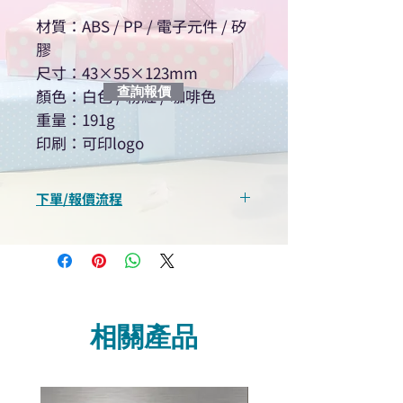
材質：ABS / PP / 電子元件 / 矽
膠
尺寸：43×55×123mm
查詢報價
顏色：白色 / 粉紅 / 咖啡色
重量：191g
印刷：可印logo
下單/報價流程
“現在不再需要等回覆！用我們系
統馬上可以進行查詢或報價”
選擇所需產品
使用我們網頁系統的即時對話/
Whatsapp /致電功能，即時與
相關產品
我們聯絡
說明要查詢的產品編號
說明需要的數量和印刷多少顏