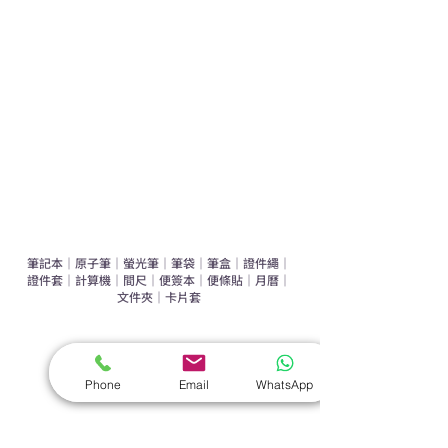
運動禮品推介
辦公室禮品推介
環保禮品推介
禮盒套裝
作品集
​文具禮品
筆記本
｜
原子筆
｜
螢光筆
｜
筆袋
｜
筆盒
｜
證件繩
｜
證件套
｜
計算機
｜
間尺
｜
便簽本
｜
便條貼
｜
月曆
｜
文件夾
｜
卡片套
​家居禮品
​毛巾
｜
餐具
｜
食物盒
｜
杯蓋
｜
杯墊
Phone
Email
WhatsApp
手機｜電子禮品
​藍牙揚聲器
｜
計步器
｜
藍牙耳機
｜
手機支架
｜