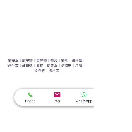
環保禮品推介
禮盒套裝
作品集
​文具禮品
筆記本
｜
原子筆
｜
螢光筆
｜
筆袋
｜
筆盒
｜
證件繩
｜
證件套
｜
計算機
｜
間尺
｜
便簽本
｜
便條貼
｜
月曆
｜
文件夾
｜
卡片套
​家居禮品
​毛巾
｜
餐具
｜
食物盒
｜
杯蓋
｜
杯墊
Phone
Email
WhatsApp
手機｜電子禮品
​藍牙揚聲器
｜
計步器
｜
藍牙耳機
｜
手機支架
｜
充電寶
｜
USB
｜
插頭
​袋類禮品