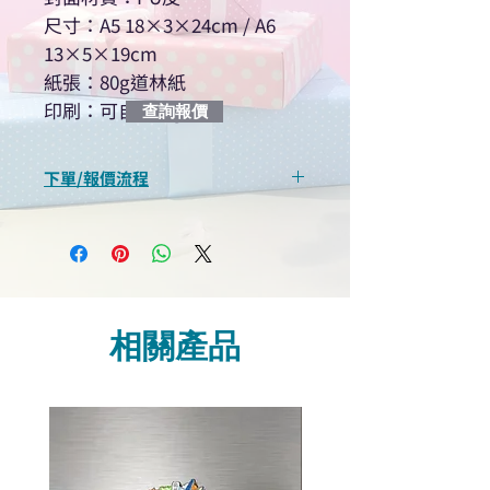
尺寸：A5 18×3×24cm / A6
13×5×19cm
紙張：80g道林紙
印刷：可自訂logo
查詢報價
下單/報價流程
“現在不再需要等回覆！用我們系
統馬上可以進行查詢或報價”
選擇所需產品
使用我們網頁系統的即時對話/
Whatsapp /致電功能，即時與
相關產品
我們聯絡
說明要查詢的產品編號
說明需要的數量和印刷多少顏
色的LOGO
我們會立即報價給貴客戶