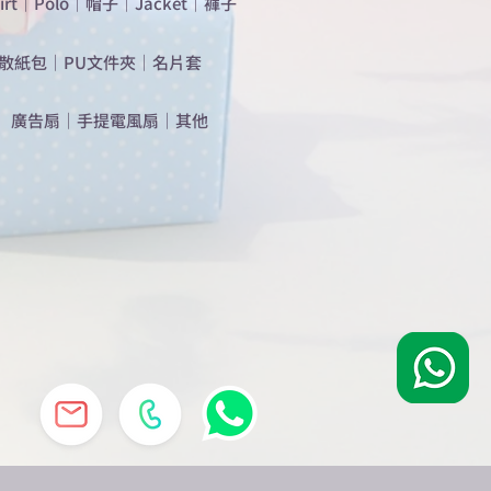
irt
｜
Polo
｜
帽子
｜
Jacket
｜
褲子
散紙包
｜
PU文件夾
｜
名片套
​廣告扇
｜
手提電風扇
｜
其他