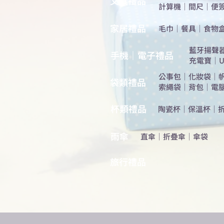
​文具禮品
計算機
｜
間尺
｜
便
​家居禮品
​毛巾
｜
餐具
｜
食物
​藍牙揚聲
手機｜電子禮品
充電寶
｜
U
公事包
｜
化妝袋
｜
​袋類禮品
索繩袋
｜
背包
｜
電
杯類禮品
陶瓷杯
｜
保溫杯
｜
雨傘
直傘
｜
折疊傘
｜
傘袋
旅行禮品