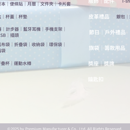
服飾｜配件
T-sh
簽本
｜
便條貼
｜
月曆
｜
文件夾
｜
卡片套
​皮革禮品
盒
｜
杯蓋
｜
杯墊
​銀包
｜
器
｜
計步器
｜
藍牙耳機
｜
手機支架
｜
節日｜戶外禮品
SB
｜
插頭
帆布袋
｜
折疊袋
｜
收納袋
｜
環保袋
｜
旗袋｜籌款用品
腦袋
​獎座｜獎牌
折疊杯
｜
運動水樽
​鑰匙扣
©2025 by Premium Manufacturer & Co., Ltd. All Rights Reserved.