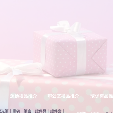
運動禮品推介
辦公室禮品推介
環保禮品推
螢光筆
｜
筆袋
｜
筆盒
｜
證件繩
｜
證件套
｜