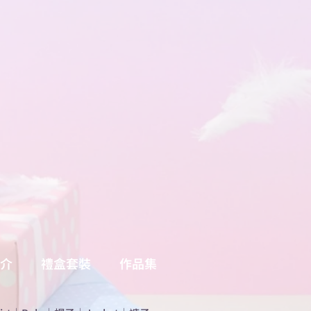
介
禮盒套裝
作品集