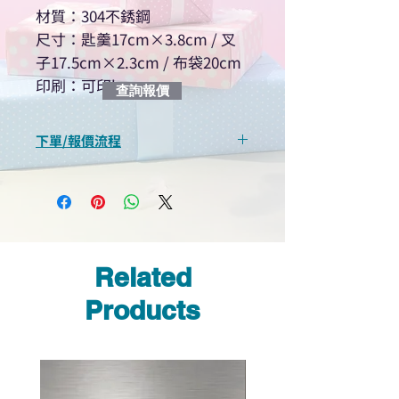
材質：304不銹鋼
尺寸：匙羹17cm×3.8cm / 叉
子17.5cm×2.3cm / 布袋20cm
印刷：可印logo
查詢報價
下單/報價流程
“現在不再需要等回覆！用我們系
統馬上可以進行查詢或報價”
選擇所需產品
使用我們網頁系統的即時對話/
Whatsapp /致電功能，即時與
Related
我們聯絡
說明要查詢的產品編號
Products
說明需要的數量和印刷多少顏
色的LOGO
我們會立即報價給貴客戶