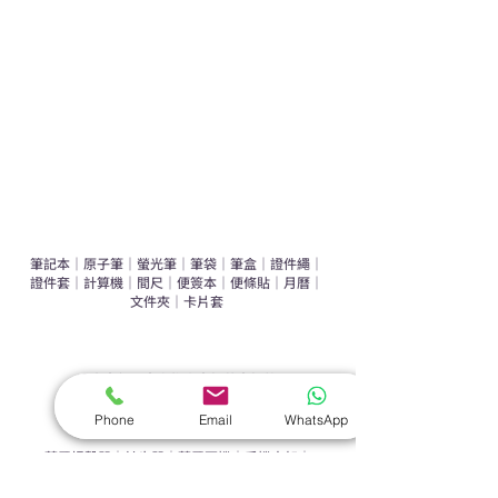
辦公室禮品推介
環保禮品推介
禮盒套裝
作品集
​文具禮品
筆記本
｜
原子筆
｜
螢光筆
｜
筆袋
｜
筆盒
｜
證件繩
｜
證件套
｜
計算機
｜
間尺
｜
便簽本
｜
便條貼
｜
月曆
｜
文件夾
｜
卡片套
​家居禮品
​毛巾
｜
餐具
｜
食物盒
｜
杯蓋
｜
杯墊
手機｜電子禮品
Phone
Email
WhatsApp
​藍牙揚聲器
｜
計步器
｜
藍牙耳機
｜
手機支架
｜
充電寶
｜
USB
｜
插頭