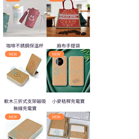
咖啡不銹鋼保溫杯
麻布手提袋
NEW
NEW
軟木三折式支架磁吸
小麥秸稈充電寶
無線充電寶
NEW
NEW