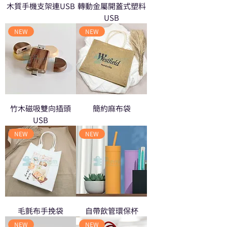
木質手機支架連USB
轉動金屬開蓋式塑料
USB
NEW
NEW
竹木磁吸雙向插頭
簡約麻布袋
USB
NEW
NEW
毛氈布手挽袋
自帶飲管環保杯
NEW
NEW