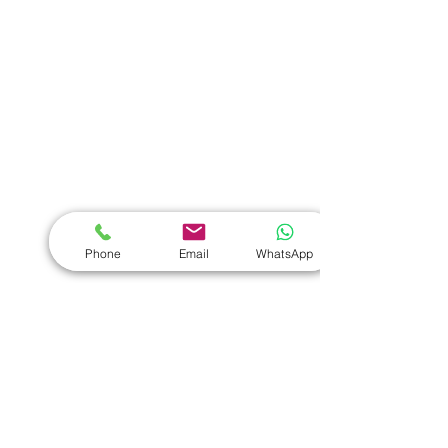
熱門禮品
學校禮品推介
運動禮品推介
辦公室禮品推介
環保禮品推介
Phone
Email
WhatsApp
禮盒套裝
作品集
​文具禮品
筆記本
｜
原子筆
｜
螢光筆
｜
筆袋
｜
筆盒
｜
證件繩
｜
證件套
｜
計算機
｜
間尺
｜
便簽本
｜
便條貼
｜
月曆
｜