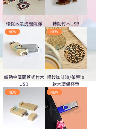
環保木漿洗碗海綿
轉動竹木USB
NEW
NEW
轉動金屬開蓋式竹木
粗紋咖啡渣/茶葉渣
USB
軟木環保杯墊
NEW
NEW