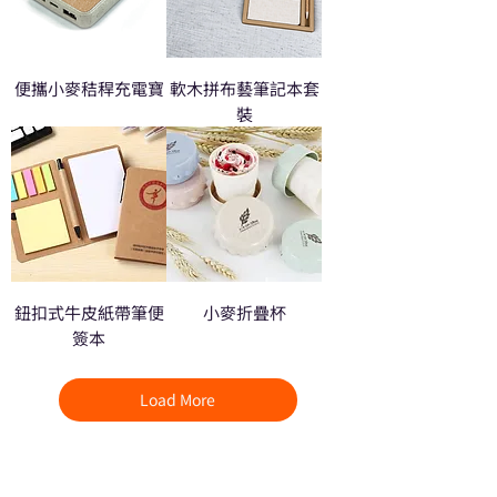
便攜小麥秸稈充電寶
軟木拼布藝筆記本套
裝
鈕扣式牛皮紙帶筆便
小麥折疊杯
簽本
Load More