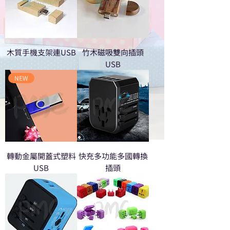
木質手機支架連USB
竹木磁吸雙向插頭
USB
NEW
轉動金屬開蓋式塑料
快充多功能多國轉換
USB
插頭