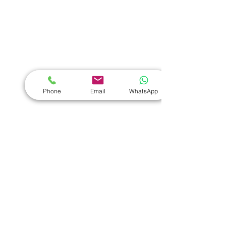
學校禮品推介
運動禮品推介
辦公室禮品推介
環保禮品推介
Phone
Email
WhatsApp
禮盒套裝
作品集
​文具禮品
筆記本
｜
原子筆
｜
螢光筆
｜
筆袋
｜
筆盒
｜
證件繩
｜
證件套
｜
計算機
｜
間尺
｜
便簽本
｜
便條貼
｜
月曆
｜
文件夾
｜
卡片套
​家居禮品
​毛巾
｜
餐具
｜
食物盒
｜
杯蓋
｜
杯墊