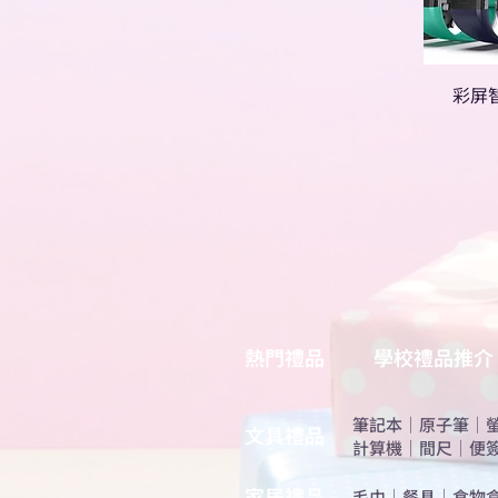
彩屏
熱門禮品
學校禮品推介
筆記本
｜
原子筆
｜
​文具禮品
計算機
｜
間尺
｜
便
​家居禮品
​毛巾
｜
餐具
｜
食物