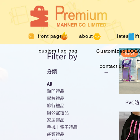
front page
about us
latest gift
custom flag bag
Customized LOGO
NEW
Filter by
contact us
分類
All
熱門禮品
學校禮品
PVC
旅行禮品
辦公室禮品
家居禮品
手機｜電子禮品
袋類禮品