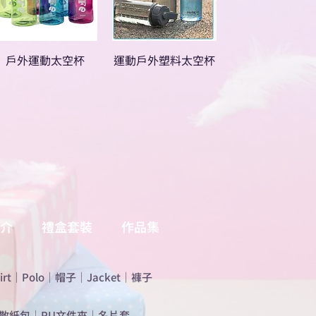
戶外運動太空杯
運動戶外塑料太空杯
介
禮盒套裝
作品集
irt
｜
Polo
｜
帽子
｜
Jacket
｜
褲子
散紙包
｜
PU文件夾
｜
名片套