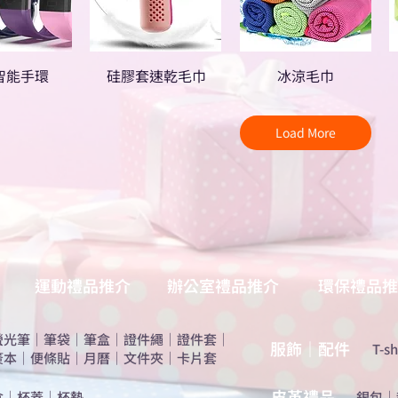
智能手環
硅膠套速乾毛巾
冰涼毛巾
Load More
運動禮品推介
辦公室禮品推介
環保禮品推
螢光筆
｜
筆袋
｜
筆盒
｜
證件繩
｜
證件套
｜
服飾｜配件
T-sh
簽本
｜
便條貼
｜
月曆
｜
文件夾
｜
卡片套
​皮革禮品
盒
｜
杯蓋
｜
杯墊
​銀包
｜