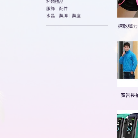
杯類禮品
服飾｜配件
水晶｜獎牌｜獎座
速乾彈力
廣告長