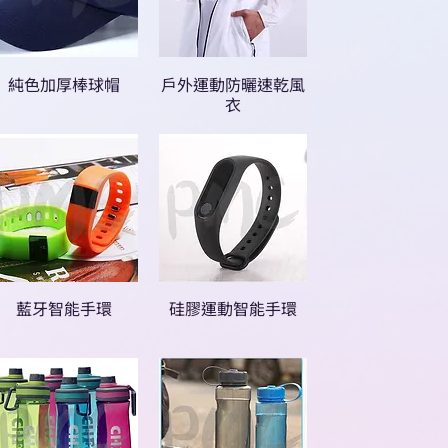
純色加厚棒球帽
戶外運動防曬速乾風
衣
藍牙智能手環
硅膠運動智能手環