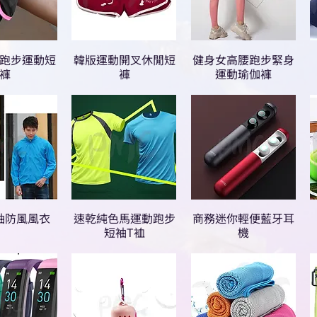
跑步運動短
韓版運動開叉休閒短
健身女高腰跑步緊身
褲
褲
運動瑜伽褲
袖防風風衣
速乾純色馬運動跑步
商務迷你輕便藍牙耳
短袖T裇
機