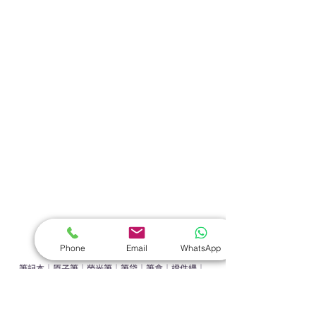
熱門禮品
學校禮品推介
運動禮品推介
辦公室禮品推介
環保禮品推介
禮盒套裝
作品集
​文具禮品
Phone
Email
WhatsApp
筆記本
｜
原子筆
｜
螢光筆
｜
筆袋
｜
筆盒
｜
證件繩
｜
證件套
｜
計算機
｜
間尺
｜
便簽本
｜
便條貼
｜
月曆
｜
文件夾
｜
卡片套