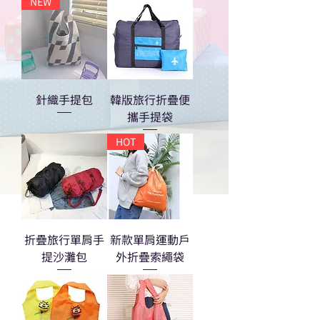
NEW
針織手提包
韓版旅行折疊便
攜手提袋
HOT
折疊旅行單肩手
新款單肩運動戶
提沙灘包
外折疊索繩袋