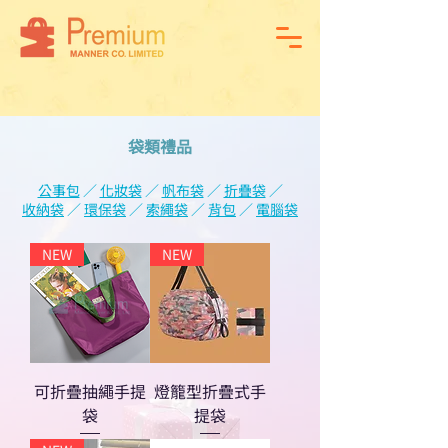
袋類禮品
公事包
／
化妝袋
／
帆布袋
／
折疊袋
／
收納袋
／
環保袋
／
索繩袋
／
背包
／
電腦袋
NEW
NEW
可折疊抽繩手提
燈籠型折疊式手
袋
提袋