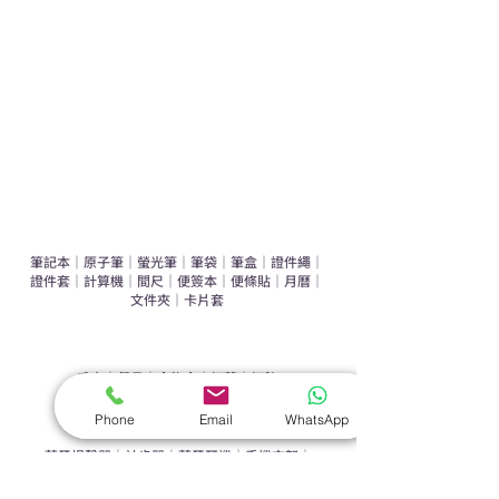
辦公室禮品推介
環保禮品推介
禮盒套裝
作品集
​文具禮品
筆記本
｜
原子筆
｜
螢光筆
｜
筆袋
｜
筆盒
｜
證件繩
｜
證件套
｜
計算機
｜
間尺
｜
便簽本
｜
便條貼
｜
月曆
｜
文件夾
｜
卡片套
​家居禮品
​毛巾
｜
餐具
｜
食物盒
｜
杯蓋
｜
杯墊
手機｜電子禮品
Phone
Email
WhatsApp
​藍牙揚聲器
｜
計步器
｜
藍牙耳機
｜
手機支架
｜
充電寶
｜
USB
｜
插頭