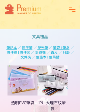
文具禮品
筆記本
／
原子筆
／
熒光筆
／
筆袋 I 筆盒
／
證件繩 I 證件套
／
計算機
／
直尺
／
月曆
／
文件夾
／
便簽本 I 便條貼
透明PVC筆袋
PU 大理石紋筆
袋