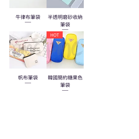
牛律布筆袋
半透明磨砂收納
筆袋
HOT
帆布筆袋
韓國簡約糖果色
筆袋
熱門禮品
學校禮品推介
運動禮品推介