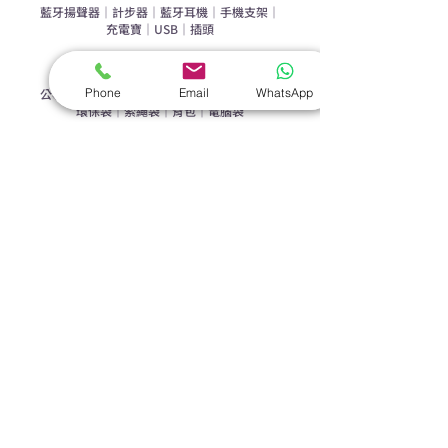
​藍牙揚聲器
｜
計步器
｜
藍牙耳機
｜
手機支架
｜
充電寶
｜
USB
｜
插頭
​袋類禮品
Phone
Email
WhatsApp
公事包
｜
化妝袋
｜
帆布袋
｜
折疊袋
｜
收納袋
｜
環保袋
｜
索繩袋
｜
背包
｜
電腦袋
杯類禮品
陶瓷杯
｜
保溫杯
｜
折疊杯
｜
運動水樽
雨傘
直傘
｜
折疊傘
｜
傘袋
服飾｜配件
T-shirt
｜
Polo
｜
帽子
｜
Jacket
｜
褲子
​皮革禮品
​銀包
｜
散紙包
｜
PU文件夾
｜
名片套
節日｜戶外禮品
​廣告扇
｜
手提電風扇
｜
其他