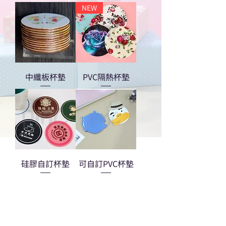
NEW
中纖板杯墊
PVC隔熱杯墊
硅膠自訂杯墊
可自訂PVC杯墊
熱門禮品
學校禮品推介