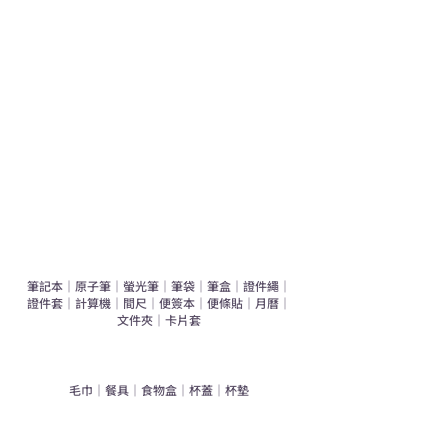
運動禮品推介
辦公室禮品推介
環保禮品推介
禮盒套裝
作品集
​文具禮品
筆記本
｜
原子筆
｜
螢光筆
｜
筆袋
｜
筆盒
｜
證件繩
｜
證件套
｜
計算機
｜
間尺
｜
便簽本
｜
便條貼
｜
月曆
｜
文件夾
｜
卡片套
​家居禮品
​毛巾
｜
餐具
｜
食物盒
｜
杯蓋
｜
杯墊
手機｜電子禮品