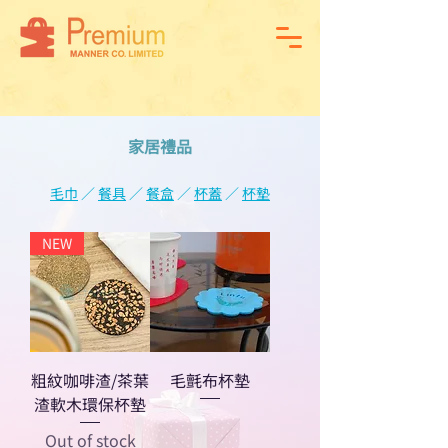
家居禮品
毛巾
／
餐具
／
餐
盒
／
杯蓋
／
杯墊
NEW
粗紋咖啡渣/茶葉
毛氈布杯墊
渣軟木環保杯墊
Out of stock