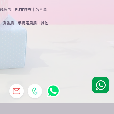
散紙包
｜
PU文件夾
｜
名片套
​廣告扇
｜
手提電風扇
｜
其他