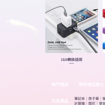
16A轉換插頭
熱門禮品
學校禮品推介
筆記本
｜
原子筆
｜
​文具禮品
計算機
｜
間尺
｜
便