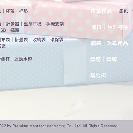
​皮革禮品
盒
｜
杯蓋
｜
杯墊
​銀包
｜
器
｜
計步器
｜
藍牙耳機
｜
手機支架
｜
節日｜戶外禮品
SB
｜
插頭
帆布袋
｜
折疊袋
｜
收納袋
｜
環保袋
｜
旗袋｜籌款用品
腦袋
​獎座｜獎牌
折疊杯
｜
運動水樽
​鑰匙扣
022 by Premium Manufacturer &amp; Co., Ltd. All Rights Reserved.