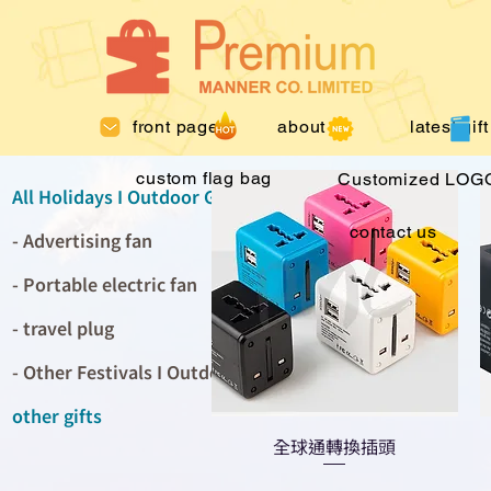
front page
about us
latest gift
custom flag bag
Customized LOGO
All Holidays I Outdoor Gifts
contact us
- Advertising fan
- Portable electric fan
- travel plug
- Other Festivals I Outdoor Gifts
other gifts
全球通轉換插頭