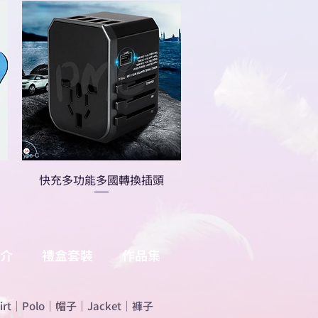
快充多功能多國轉換插頭
介
禮盒套裝
作品集
irt
｜
Polo
｜
帽子
｜
Jacket
｜
褲子