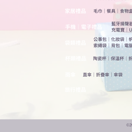
​家居禮品
​毛巾
｜
餐具
｜
食物
​藍牙揚聲
手機｜電子禮品
充電寶
｜
U
公事包
｜
化妝袋
｜
​袋類禮品
索繩袋
｜
背包
｜
電
杯類禮品
陶瓷杯
｜
保溫杯
｜
雨傘
直傘
｜
折疊傘
｜
傘袋
旅行禮品
©2