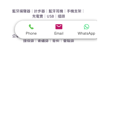
手機｜電子禮品
​藍牙揚聲器
｜
計步器
｜
藍牙耳機
｜
手機支架
｜
充電寶
｜
USB
｜
插頭
​袋類禮品
Phone
Email
WhatsApp
公事包
｜
化妝袋
｜
帆布袋
｜
折疊袋
｜
收納袋
｜
環保袋
｜
索繩袋
｜
背包
｜
電腦袋
杯類禮品
陶瓷杯
｜
保溫杯
｜
折疊杯
｜
運動水樽
雨傘
直傘
｜
折疊傘
｜
傘袋
服飾｜配件
T-shirt
｜
Polo
｜
帽子
｜
Jacket
｜
褲子
​皮革禮品
​銀包
｜
散紙包
｜
PU文件夾
｜
名片套
節日｜戶外禮品