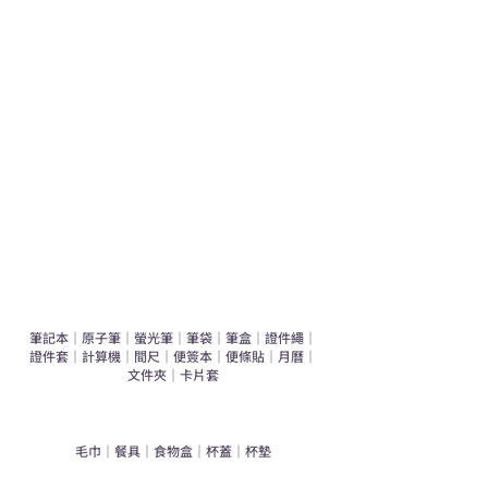
學校禮品推介
運動禮品推介
辦公室禮品推介
環保禮品推介
禮盒套裝
作品集
​文具禮品
筆記本
｜
原子筆
｜
螢光筆
｜
筆袋
｜
筆盒
｜
證件繩
｜
證件套
｜
計算機
｜
間尺
｜
便簽本
｜
便條貼
｜
月曆
｜
文件夾
｜
卡片套
​家居禮品
​毛巾
｜
餐具
｜
食物盒
｜
杯蓋
｜
杯墊