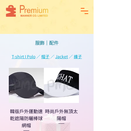
服飾
｜配件
T-shirt I Polo
／
帽子
／
Jacket
／
褲子
韓版戶外運動速
時尚戶外無頂太
乾遮陽防曬棒球
陽帽
網帽