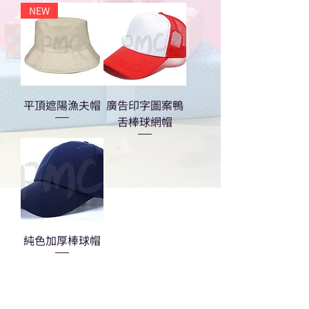
NEW
平頂遮陽漁夫帽
廣告印字圖案鴨
舌棒球網帽
純色加厚棒球帽
熱門禮品