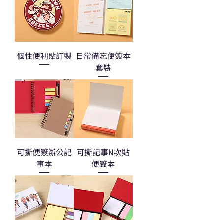
個性便利貼訂製
日常備忘便簽本
套裝
可撕便簽辦公記
可撕記事N次貼
事本
便簽本