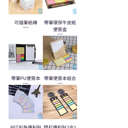
可插筆紙磚
帶筆環保牛皮紙
便簽盒
帶筆PU便簽本
帶筆便簽本組合
PET彩色便利貼
間尺便利貼2合1