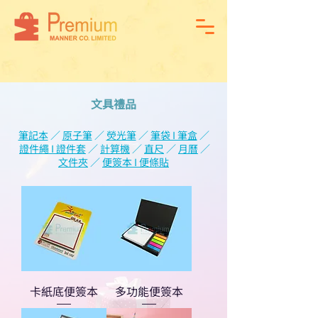
文具禮品
筆記本
／
原子筆
／
熒光筆
／
筆袋 I 筆盒
／
證件繩 I 證件套
／
計算機
／
直尺
／
月曆
／
文件夾
／
便簽本 I 便條貼
卡紙底便簽本
多功能便簽本