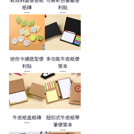
軟殼斜面便簽紙
可撕彩色書籤便
紙磚
利貼
迷你卡通造型便
多功能牛皮紙便
利貼
簽本
牛皮紙盒紙磚
鈕扣式牛皮紙帶
筆便簽本