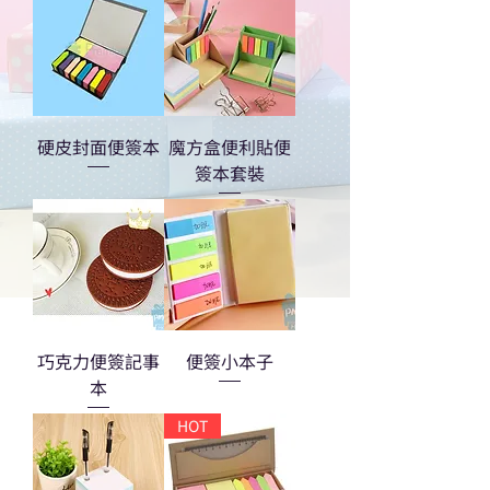
硬皮封面便簽本
魔方盒便利貼便
簽本套裝
巧克力便簽記事
便簽小本子
本
HOT