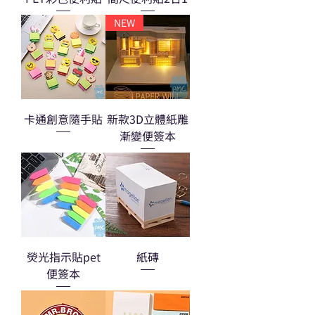
NEW
卡通創意隨手貼
新款3D立體紙雕
漸變便簽本
熒光指示貼pet
紙磚
便簽本