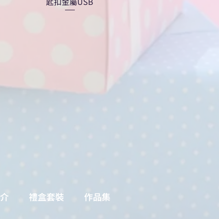
匙扣金屬USB
介
禮盒套裝
作品集