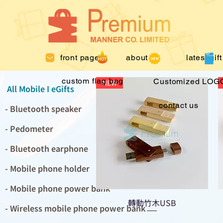
front page
about us
latest gift
custom flag bag
Customized LOGO
NEW
All Mobile I eGifts
contact us
- Bluetooth speaker
- Pedometer
- Bluetooth earphone
- Mobile phone holder
- Mobile phone power bank
轉動竹木USB
- Wireless mobile phone power bank