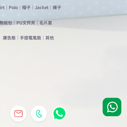
irt
｜
Polo
｜
帽子
｜
Jacket
｜
褲子
散紙包
｜
PU文件夾
｜
名片套
​廣告扇
｜
手提電風扇
｜
其他