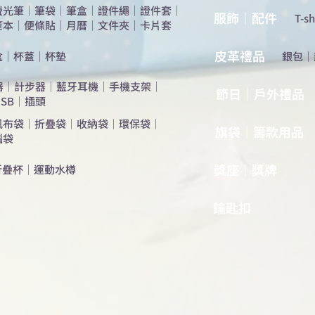
螢光筆
｜
筆袋
｜
筆盒
｜
證件繩
｜
證件套
｜
服飾｜配件
T-sh
簽本
｜
便條貼
｜
月曆
｜
文件夾
｜
卡片套
​皮革禮品
盒
｜
杯蓋
｜
杯墊
​銀包
｜
器
｜
計步器
｜
藍牙耳機
｜
手機支架
｜
節日｜戶外禮品
SB
｜
插頭
帆布袋
｜
折疊袋
｜
收納袋
｜
環保袋
｜
旗袋｜籌款用品
腦袋
​獎座｜獎牌
折疊杯
｜
運動水樽
​鑰匙扣