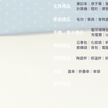
筆記本
｜
原子筆
｜
​文具禮品
計算機
｜
間尺
｜
便
​家居禮品
​毛巾
｜
餐具
｜
食物
​藍牙揚聲
手機｜電子禮品
充電寶
｜
U
公事包
｜
化妝袋
｜
​袋類禮品
索繩袋
｜
背包
｜
電
杯類禮品
陶瓷杯
｜
保溫杯
｜
雨傘
直傘
｜
折疊傘
｜
傘袋
旅行禮品