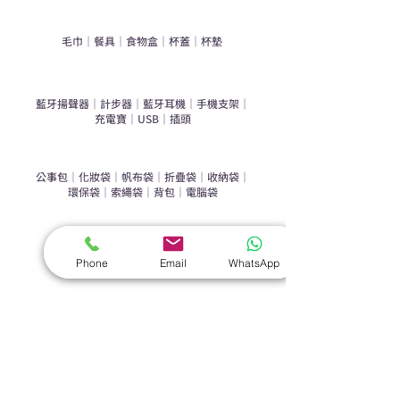
​家居禮品
​毛巾
｜
餐具
｜
食物盒
｜
杯蓋
｜
杯墊
手機｜電子禮品
​藍牙揚聲器
｜
計步器
｜
藍牙耳機
｜
手機支架
｜
充電寶
｜
USB
｜
插頭
​袋類禮品
公事包
｜
化妝袋
｜
帆布袋
｜
折疊袋
｜
收納袋
｜
環保袋
｜
索繩袋
｜
背包
｜
電腦袋
杯類禮品
陶瓷杯
｜
保溫杯
｜
折疊杯
｜
運動水樽
Phone
Email
WhatsApp
雨傘
直傘
｜
折疊傘
｜
傘袋
服飾｜配件
T-shirt
｜
Polo
｜
帽子
｜
Jacket
｜
褲子
​皮革禮品