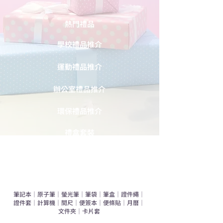
熱門禮品
學校禮品推介
運動禮品推介
辦公室禮品推介
環保禮品推介
禮盒套裝
作品集
​文具禮品
筆記本
｜
原子筆
｜
螢光筆
｜
筆袋
｜
筆盒
｜
證件繩
｜
證件套
｜
計算機
｜
間尺
｜
便簽本
｜
便條貼
｜
月曆
｜
文件夾
｜
卡片套