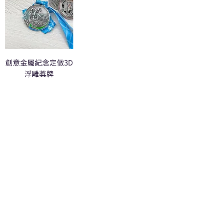
創意金屬紀念定做3D
浮雕獎牌