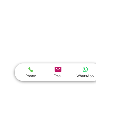
熱門禮品
學校禮品推介
運動禮品推介
辦公室禮品推介
環保禮品推介
Phone
Email
WhatsApp
禮盒套裝
作品集
​文具禮品
筆記本
｜
原子筆
｜
螢光筆
｜
筆袋
｜
筆盒
｜
證件繩
｜
證件套
｜
計算機
｜
間尺
｜
便簽本
｜
便條貼
｜
月曆
｜