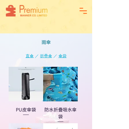
​雨傘
直傘
／
折疊傘
／
傘袋
PU皮傘袋
防水折疊吸水傘
袋