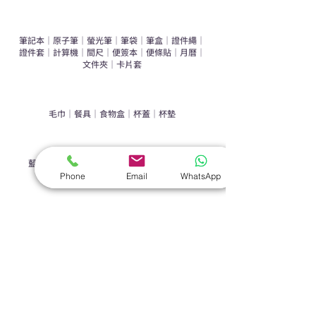
​文具禮品
筆記本
｜
原子筆
｜
螢光筆
｜
筆袋
｜
筆盒
｜
證件繩
｜
證件套
｜
計算機
｜
間尺
｜
便簽本
｜
便條貼
｜
月曆
｜
文件夾
｜
卡片套
​家居禮品
​毛巾
｜
餐具
｜
食物盒
｜
杯蓋
｜
杯墊
手機｜電子禮品
​藍牙揚聲器
｜
計步器
｜
藍牙耳機
｜
手機支架
｜
充電寶
｜
USB
｜
插頭
Phone
Email
WhatsApp
​袋類禮品
公事包
｜
化妝袋
｜
帆布袋
｜
折疊袋
｜
收納袋
｜
環保袋
｜
索繩袋
｜
背包
｜
電腦袋
杯類禮品
陶瓷杯
｜
保溫杯
｜
折疊杯
｜
運動水樽
雨傘