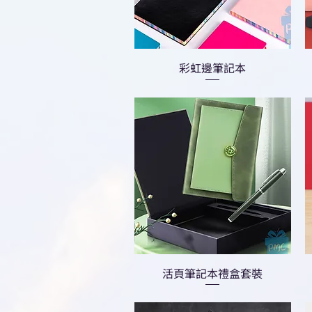
彩虹邊筆記本
活頁筆記本禮盒套裝