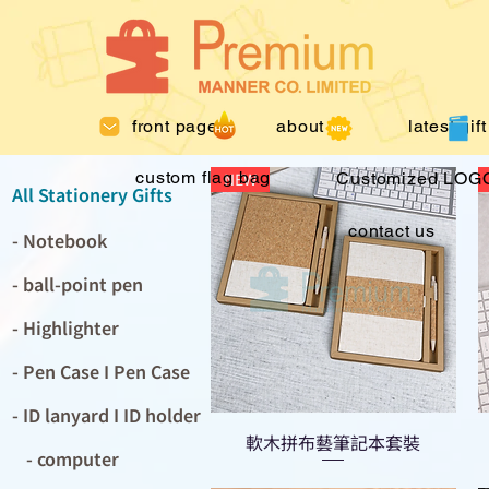
front page
about us
latest gift
custom flag bag
NEW
Customized LOGO
All Stationery Gifts
contact us
- Notebook
- ball-point pen
- Highlighter
- Pen Case I Pen Case
- ID lanyard I ID holder
軟木拼布藝筆記本套裝
- computer