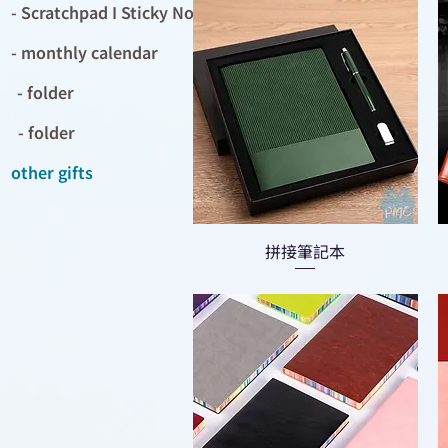
- Scratchpad I Sticky Notes
- monthly calendar
- folder
- folder
other gifts
拼接筆記本