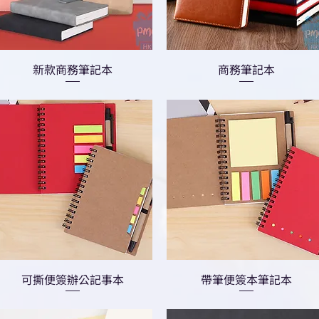
新款商務筆記本
商務筆記本
可撕便簽辦公記事本
帶筆便簽本筆記本