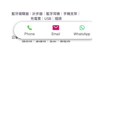
手機｜電子禮品
​藍牙揚聲器
｜
計步器
｜
藍牙耳機
｜
手機支架
｜
充電寶
｜
USB
｜
插頭
​袋類禮品
Phone
Email
WhatsApp
公事包
｜
化妝袋
｜
帆布袋
｜
折疊袋
｜
收納袋
｜
環保袋
｜
索繩袋
｜
背包
｜
電腦袋
杯類禮品
陶瓷杯
｜
保溫杯
｜
折疊杯
｜
運動水樽
雨傘
直傘
｜
折疊傘
｜
傘袋
服飾｜配件
T-shirt
｜
Polo
｜
帽子
｜
Jacket
｜
褲子
​皮革禮品
​銀包
｜
散紙包
｜
PU文件夾
｜
名片套
節日｜戶外禮品