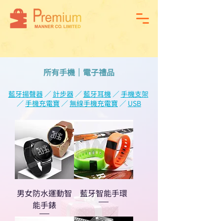
所有手機｜電子禮品
藍牙揚聲器
／
計步器
／
藍牙耳機
／
手機支架
／
手機充電寶
／
無線手機充電寶
／
USB
男女防水運動智
藍牙智能手環
能手錶