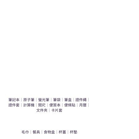
學校禮品推介
運動禮品推介
辦公室禮品推介
環保禮品推介
禮盒套裝
作品集
​文具禮品
筆記本
｜
原子筆
｜
螢光筆
｜
筆袋
｜
筆盒
｜
證件繩
｜
證件套
｜
計算機
｜
間尺
｜
便簽本
｜
便條貼
｜
月曆
｜
文件夾
｜
卡片套
​家居禮品
​毛巾
｜
餐具
｜
食物盒
｜
杯蓋
｜
杯墊