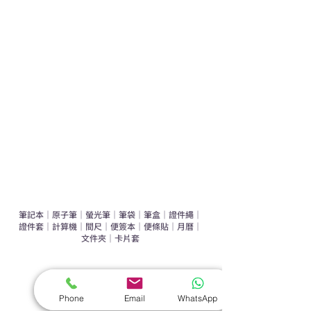
學校禮品推介
運動禮品推介
辦公室禮品推介
環保禮品推介
禮盒套裝
作品集
​文具禮品
筆記本
｜
原子筆
｜
螢光筆
｜
筆袋
｜
筆盒
｜
證件繩
｜
證件套
｜
計算機
｜
間尺
｜
便簽本
｜
便條貼
｜
月曆
｜
文件夾
｜
卡片套
​家居禮品
​毛巾
｜
餐具
｜
食物盒
｜
杯蓋
｜
杯墊
Phone
Email
WhatsApp