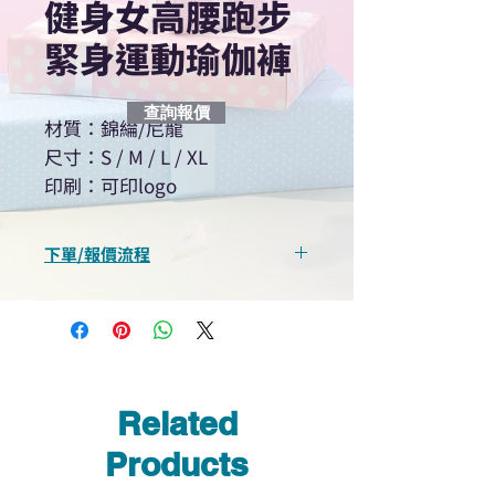
健身女高腰跑步
緊身運動瑜伽褲
查詢報價
材質：錦綸/尼龍
尺寸：S / M / L / XL
印刷：可印logo
下單/報價流程
“現在不再需要等回覆！用我們系
統馬上可以進行查詢或報價”
選擇所需產品
使用我們網頁系統的即時對話/
Whatsapp /致電功能，即時與
Related
我們聯絡
說明要查詢的產品編號
Products
說明需要的數量和印刷多少顏