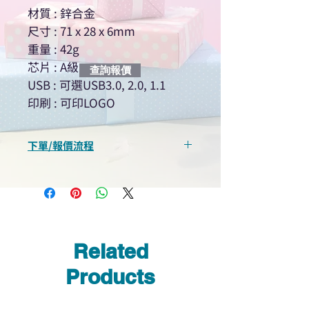
材質 : 鋅合金
尺寸 : 71 x 28 x 6mm
重量 : 42g
芯片 : A級
查詢報價
USB : 可選USB3.0, 2.0, 1.1
印刷 : 可印LOGO
下單/報價流程
“現在不再需要等回覆！用我們系
統馬上可以進行查詢或報價”
選擇所需產品
使用我們網頁系統的即時對話/
Whatsapp /致電功能，即時與
Related
我們聯絡
說明要查詢的產品編號
Products
說明需要的數量和印刷多少顏
色的LOGO