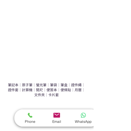
運動禮品推介
辦公室禮品推介
環保禮品推介
禮盒套裝
作品集
​文具禮品
筆記本
｜
原子筆
｜
螢光筆
｜
筆袋
｜
筆盒
｜
證件繩
｜
證件套
｜
計算機
｜
間尺
｜
便簽本
｜
便條貼
｜
月曆
｜
文件夾
｜
卡片套
​家居禮品
​毛巾
｜
餐具
｜
食物盒
｜
杯蓋
｜
杯墊
Phone
Email
WhatsApp
手機｜電子禮品