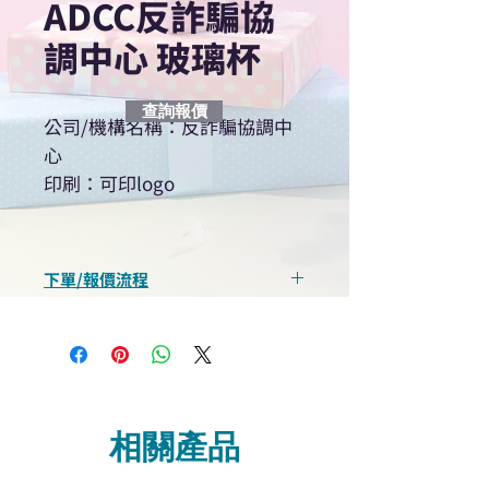
ADCC反詐騙協
調中心 玻璃杯
查詢報價
公司/機構名稱：反詐騙協調中
心
印刷：可印logo
下單/報價流程
“現在不再需要等回覆！用我們系
統馬上可以進行查詢或報價”
選擇所需產品
使用我們網頁系統的即時對話/
Whatsapp /致電功能，即時與
相關產品
我們聯絡
說明要查詢的產品編號