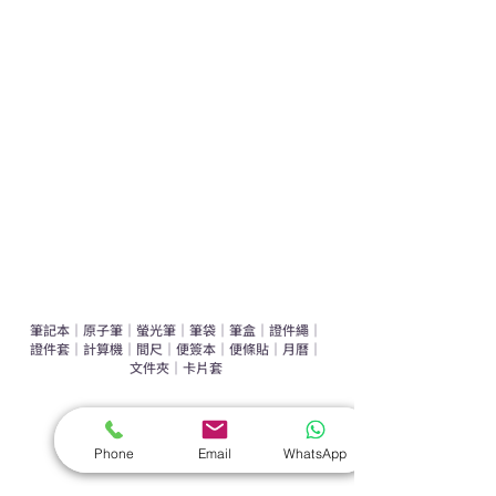
運動禮品推介
辦公室禮品推介
環保禮品推介
禮盒套裝
作品集
​文具禮品
筆記本
｜
原子筆
｜
螢光筆
｜
筆袋
｜
筆盒
｜
證件繩
｜
證件套
｜
計算機
｜
間尺
｜
便簽本
｜
便條貼
｜
月曆
｜
文件夾
｜
卡片套
​家居禮品
​毛巾
｜
餐具
｜
食物盒
｜
杯蓋
｜
杯墊
Phone
Email
WhatsApp
手機｜電子禮品