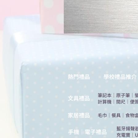
熱門禮品
學校禮品推介
筆記本
｜
原子筆
｜
​文具禮品
計算機
｜
間尺
｜
便
​家居禮品
​毛巾
｜
餐具
｜
食物
​藍牙揚聲
手機｜電子禮品
充電寶
｜
U