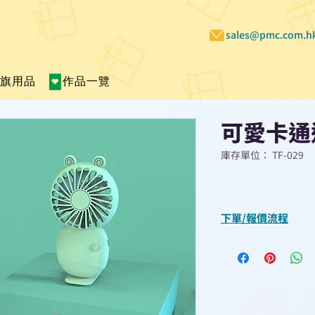
sales@pmc.com.h
賣旗用品
作品一覽
可愛卡通
庫存單位： TF-029
下單/報價流程
“現在不再需要等
查詢或報價”
選擇所需產品
使用我們網頁系統的
功能，即時與我