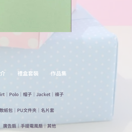
介
禮盒套裝
作品集
irt
｜
Polo
｜
帽子
｜
Jacket
｜
褲子
散紙包
｜
PU文件夾
｜
名片套
​廣告扇
｜
手提電風扇
｜
其他