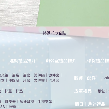
轉動式冰箱貼
運動禮品推介
辦公室禮品推介
環保禮品推
螢光筆
｜
筆袋
｜
筆盒
｜
證件繩
｜
證件套
｜
服飾｜配件
T-sh
簽本
｜
便條貼
｜
月曆
｜
文件夾
｜
卡片套
​皮革禮品
盒
｜
杯蓋
｜
杯墊
​銀包
｜
器
｜
計步器
｜
藍牙耳機
｜
手機支架
｜
節日｜戶外禮品
SB
｜
插頭