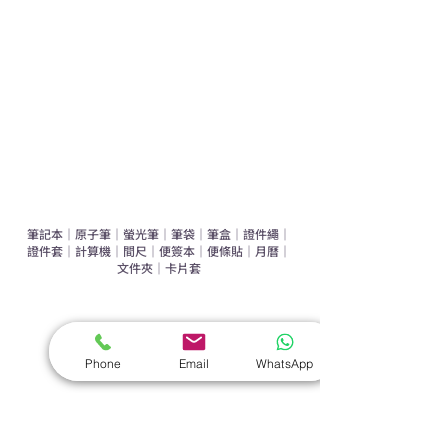
辦公室禮品推介
環保禮品推介
禮盒套裝
作品集
​文具禮品
筆記本
｜
原子筆
｜
螢光筆
｜
筆袋
｜
筆盒
｜
證件繩
｜
證件套
｜
計算機
｜
間尺
｜
便簽本
｜
便條貼
｜
月曆
｜
文件夾
｜
卡片套
​家居禮品
​毛巾
｜
餐具
｜
食物盒
｜
杯蓋
｜
杯墊
Phone
Email
WhatsApp
手機｜電子禮品
​藍牙揚聲器
｜
計步器
｜
藍牙耳機
｜
手機支架
｜
充電寶
｜
USB
｜
插頭