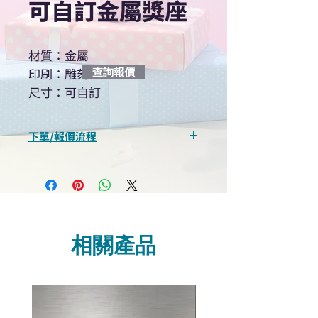
可自訂金屬獎座
材質：金屬
印刷：雕刻
查詢報價
尺寸：可自訂
下單/報價流程
“現在不再需要等回覆！用我們系
統馬上可以進行查詢或報價”
選擇所需產品
使用我們網頁系統的即時對話/
Whatsapp /致電功能，即時與
相關產品
我們聯絡
說明要查詢的產品編號
說明需要的數量和印刷多少顏
色的LOGO
我們會立即報價給貴客戶