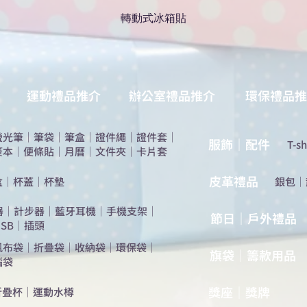
轉動式冰箱貼
運動禮品推介
辦公室禮品推介
環保禮品推
螢光筆
｜
筆袋
｜
筆盒
｜
證件繩
｜
證件套
｜
服飾｜配件
T-sh
簽本
｜
便條貼
｜
月曆
｜
文件夾
｜
卡片套
​皮革禮品
盒
｜
杯蓋
｜
杯墊
​銀包
｜
器
｜
計步器
｜
藍牙耳機
｜
手機支架
｜
節日｜戶外禮品
SB
｜
插頭
帆布袋
｜
折疊袋
｜
收納袋
｜
環保袋
｜
旗袋｜籌款用品
腦袋
​獎座｜獎牌
折疊杯
｜
運動水樽