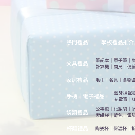
熱門禮品
學校禮品推介
筆記本
｜
原子筆
｜
​文具禮品
計算機
｜
間尺
｜
便
​家居禮品
​毛巾
｜
餐具
｜
食物
​藍牙揚聲
手機｜電子禮品
充電寶
｜
U
公事包
｜
化妝袋
｜
​袋類禮品
索繩袋
｜
背包
｜
電
杯類禮品
陶瓷杯
｜
保溫杯
｜