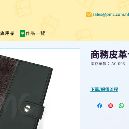
sales@pmc.com.h
賣旗用品
作品一覽
商務皮革
庫存單位： AC-003
下單/報價流程
“現在不再需要等
查詢或報價”
選擇所需產品
使用我們網頁系統的
功能，即時與我