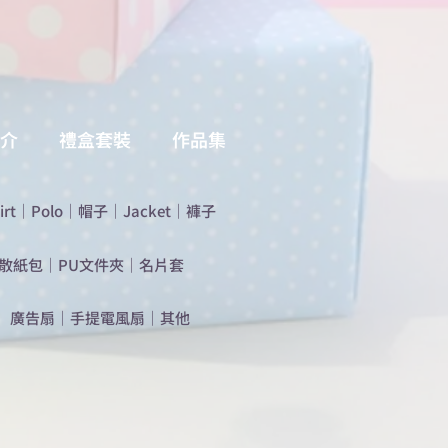
介
禮盒套裝
作品集
irt
｜
Polo
｜
帽子
｜
Jacket
｜
褲子
散紙包
｜
PU文件夾
｜
名片套
​廣告扇
｜
手提電風扇
｜
其他