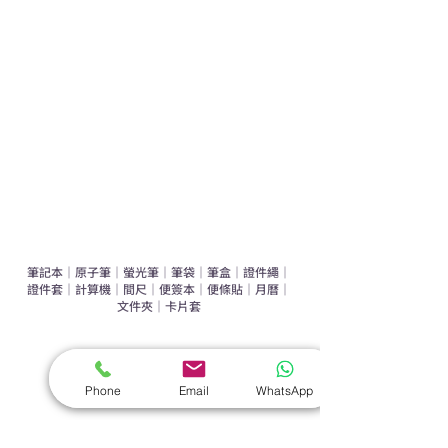
運動禮品推介
辦公室禮品推介
環保禮品推介
禮盒套裝
作品集
​文具禮品
筆記本
｜
原子筆
｜
螢光筆
｜
筆袋
｜
筆盒
｜
證件繩
｜
證件套
｜
計算機
｜
間尺
｜
便簽本
｜
便條貼
｜
月曆
｜
文件夾
｜
卡片套
​家居禮品
​毛巾
｜
餐具
｜
食物盒
｜
杯蓋
｜
杯墊
Phone
Email
WhatsApp
手機｜電子禮品
​藍牙揚聲器
｜
計步器
｜
藍牙耳機
｜
手機支架
｜