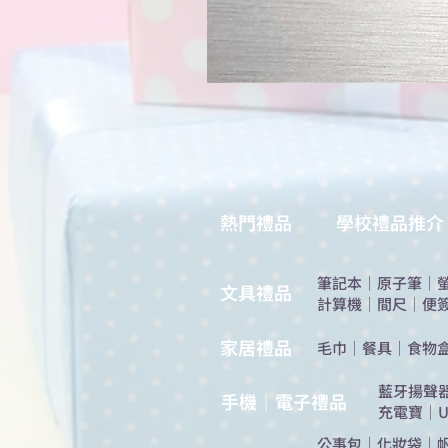
熱門禮品
學校禮品推介
筆記本
｜
原子筆
｜
​文具禮品
計算機
｜
間尺
｜
便
​家居禮品
​毛巾
｜
餐具
｜
食物
​藍牙揚聲
手機｜電子禮品
充電寶
｜
U
公事包
｜
化妝袋
｜