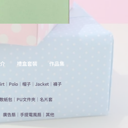
介
禮盒套裝
作品集
irt
｜
Polo
｜
帽子
｜
Jacket
｜
褲子
散紙包
｜
PU文件夾
｜
名片套
​廣告扇
｜
手提電風扇
｜
其他