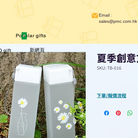
Email :
sales@pmc.com.hk
Popular gifts
新網頁
 gift
夏季創意
SKU: TB-016
下單/報價流程
“現在不再需要等
查詢或報價”
選擇所需產品
使用我們網頁系統的
功能，即時與我