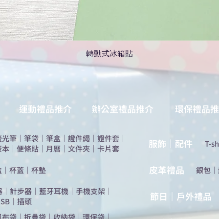
轉動式冰箱貼
運動禮品推介
辦公室禮品推介
環保禮品推
螢光筆
｜
筆袋
｜
筆盒
｜
證件繩
｜
證件套
｜
服飾｜配件
T-sh
簽本
｜
便條貼
｜
月曆
｜
文件夾
｜
卡片套
​皮革禮品
盒
｜
杯蓋
｜
杯墊
​銀包
｜
器
｜
計步器
｜
藍牙耳機
｜
手機支架
｜
節日｜戶外禮品
SB
｜
插頭
帆布袋
｜
折疊袋
｜
收納袋
｜
環保袋
｜