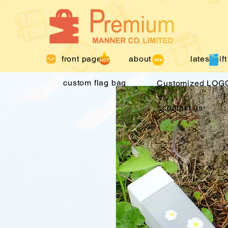
front page
about us
latest gift
custom flag bag
Customized LOGO
contact us