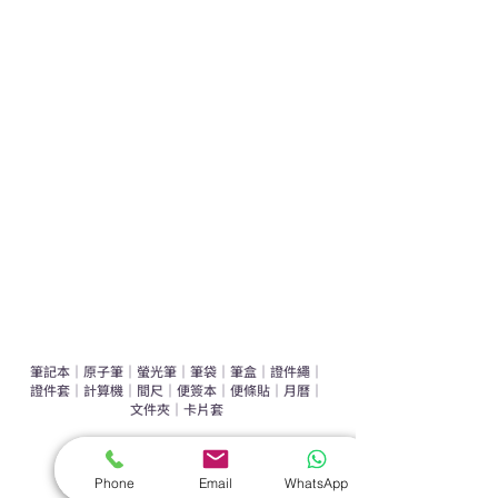
學校禮品推介
運動禮品推介
辦公室禮品推介
環保禮品推介
禮盒套裝
作品集
​文具禮品
筆記本
｜
原子筆
｜
螢光筆
｜
筆袋
｜
筆盒
｜
證件繩
｜
證件套
｜
計算機
｜
間尺
｜
便簽本
｜
便條貼
｜
月曆
｜
文件夾
｜
卡片套
​家居禮品
Phone
Email
WhatsApp
​毛巾
｜
餐具
｜
食物盒
｜
杯蓋
｜
杯墊