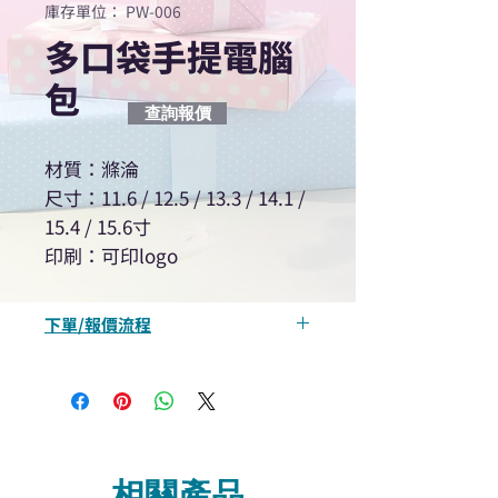
庫存單位： PW-006
多口袋手提電腦
包
查詢報價
材質：滌淪
尺寸：11.6 / 12.5 / 13.3 / 14.1 /
15.4 / 15.6寸
印刷：可印logo
下單/報價流程
“現在不再需要等回覆！用我們系
統馬上可以進行查詢或報價”
選擇所需產品
使用我們網頁系統的即時對話/
Whatsapp /致電功能，即時與
相關產品