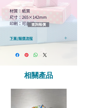
材質：紙質
尺寸：265×142mm
印刷：可自訂
查詢報價
下單/報價流程
“現在不再需要等回覆！用我們系
統馬上可以進行查詢或報價”
選擇所需產品
使用我們網頁系統的即時對話/
Whatsapp /致電功能，即時與
相關產品
我們聯絡
說明要查詢的產品編號
說明需要的數量和印刷多少顏
色的LOGO
我們會立即報價給貴客戶