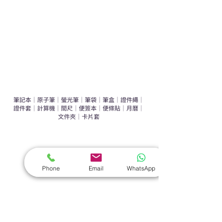
環保禮品推介
禮盒套裝
作品集
​文具禮品
筆記本
｜
原子筆
｜
螢光筆
｜
筆袋
｜
筆盒
｜
證件繩
｜
證件套
｜
計算機
｜
間尺
｜
便簽本
｜
便條貼
｜
月曆
｜
文件夾
｜
卡片套
​家居禮品
​毛巾
｜
餐具
｜
食物盒
｜
杯蓋
｜
杯墊
Phone
Email
WhatsApp
手機｜電子禮品
​藍牙揚聲器
｜
計步器
｜
藍牙耳機
｜
手機支架
｜
充電寶
｜
USB
｜
插頭
​袋類禮品