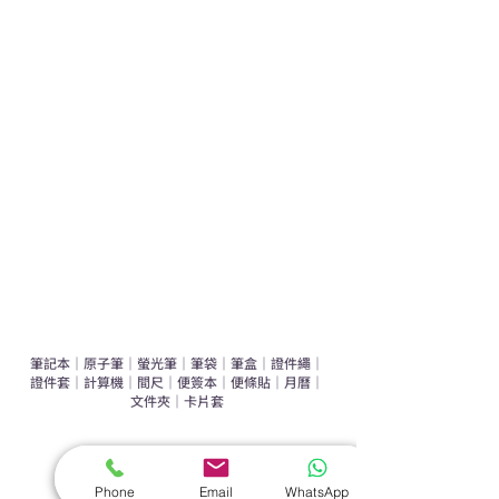
學校禮品推介
運動禮品推介
辦公室禮品推介
環保禮品推介
禮盒套裝
作品集
​文具禮品
筆記本
｜
原子筆
｜
螢光筆
｜
筆袋
｜
筆盒
｜
證件繩
｜
證件套
｜
計算機
｜
間尺
｜
便簽本
｜
便條貼
｜
月曆
｜
文件夾
｜
卡片套
​家居禮品
​毛巾
｜
餐具
｜
食物盒
｜
杯蓋
｜
杯墊
Phone
Email
WhatsApp