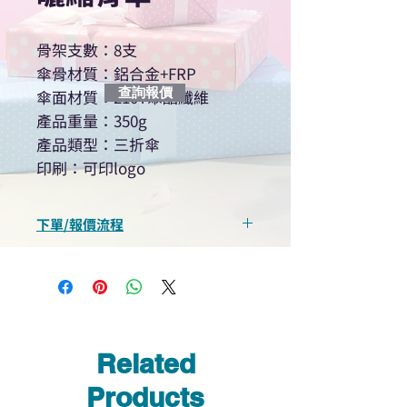
骨架支數：8支
傘骨材質：鋁合金+FRP
查詢報價
傘面材質：210T聚酯纖維
產品重量：350g
產品類型：三折傘
印刷：可印logo
下單/報價流程
“現在不再需要等回覆！用我們系
統馬上可以進行查詢或報價”
選擇所需產品
使用我們網頁系統的即時對話/
Whatsapp /致電功能，即時與
Related
我們聯絡
說明要查詢的產品編號
Products