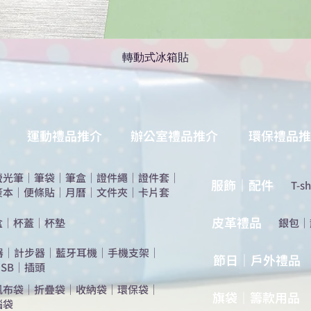
轉動式冰箱貼
運動禮品推介
辦公室禮品推介
環保禮品推
螢光筆
｜
筆袋
｜
筆盒
｜
證件繩
｜
證件套
｜
服飾｜配件
T-sh
簽本
｜
便條貼
｜
月曆
｜
文件夾
｜
卡片套
​皮革禮品
盒
｜
杯蓋
｜
杯墊
​銀包
｜
器
｜
計步器
｜
藍牙耳機
｜
手機支架
｜
節日｜戶外禮品
SB
｜
插頭
帆布袋
｜
折疊袋
｜
收納袋
｜
環保袋
｜
旗袋｜籌款用品
腦袋