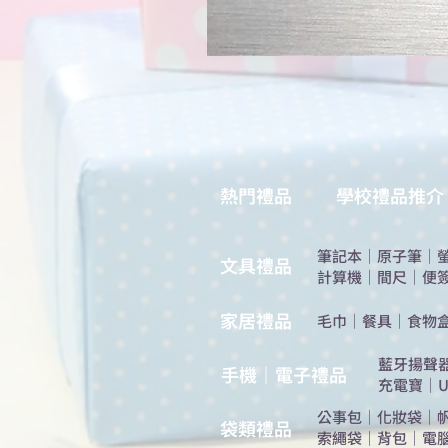
熱門禮品
學校禮品推介
筆記本
｜
原子筆
｜
​文具禮品
計算機
｜
間尺
｜
便
​家居禮品
​毛巾
｜
餐具
｜
食物
​藍牙揚聲
手機｜電子禮品
充電寶
｜
U
公事包
｜
化妝袋
｜
​袋類禮品
索繩袋
｜
背包
｜
電