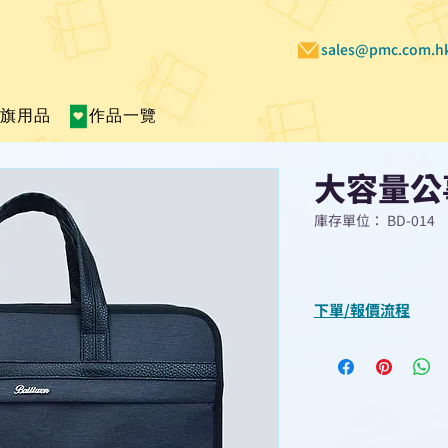
sales@pmc.com.h
賣旗用品
作品一覽
大容量公
庫存單位： BD-014
下單/報價流程
“現在不再需要等
查詢或報價”
選擇所需產品
使用我們網頁系統的
功能，即時與我