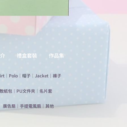
介
禮盒套裝
作品集
irt
｜
Polo
｜
帽子
｜
Jacket
｜
褲子
散紙包
｜
PU文件夾
｜
名片套
​廣告扇
｜
手提電風扇
｜
其他