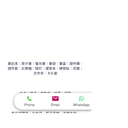
辦公室禮品推介
環保禮品推介
禮盒套裝
作品集
​文具禮品
筆記本
｜
原子筆
｜
螢光筆
｜
筆袋
｜
筆盒
｜
證件繩
｜
證件套
｜
計算機
｜
間尺
｜
便簽本
｜
便條貼
｜
月曆
｜
文件夾
｜
卡片套
​家居禮品
​毛巾
｜
餐具
｜
食物盒
｜
杯蓋
｜
杯墊
手機｜電子禮品
Phone
Email
WhatsApp
​藍牙揚聲器
｜
計步器
｜
藍牙耳機
｜
手機支架
｜
充電寶
｜
USB
｜
插頭