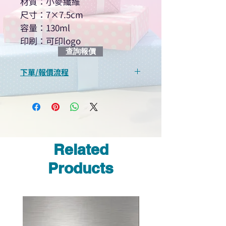
材質：小麥纖維
尺寸：7×7.5cm
容量：130ml
印刷：可印logo
查詢報價
下單/報價流程
“現在不再需要等回覆！用我們系
統馬上可以進行查詢或報價”
選擇所需產品
使用我們網頁系統的即時對話/
Whatsapp /致電功能，即時與
Related
我們聯絡
說明要查詢的產品編號
Products
說明需要的數量和印刷多少顏
色的LOGO
我們會立即報價給貴客戶