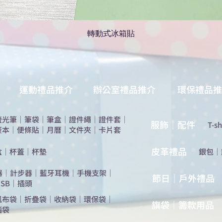
轉動式冰箱貼
運動禮品推介
辦公室禮品推介
環保禮品推
螢光筆
｜
筆袋
｜
筆盒
｜
證件繩
｜
證件套
｜
服飾｜配件
T-sh
簽本
｜
便條貼
｜
月曆
｜
文件夾
｜
卡片套
​皮革禮品
盒
｜
杯蓋
｜
杯墊
​銀包
｜
器
｜
計步器
｜
藍牙耳機
｜
手機支架
｜
節日｜戶外禮品
SB
｜
插頭
帆布袋
｜
折疊袋
｜
收納袋
｜
環保袋
｜
旗袋｜籌款用品
腦袋