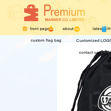
front page
about us
latest gift
custom flag bag
Customized LOGO
contact us