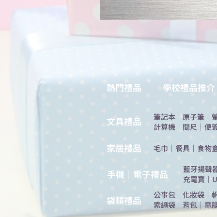
熱門禮品
學校禮品推介
筆記本
｜
原子筆
｜
​文具禮品
計算機
｜
間尺
｜
便
​家居禮品
​毛巾
｜
餐具
｜
食物
​藍牙揚聲
手機｜電子禮品
充電寶
｜
U
公事包
｜
化妝袋
｜
​袋類禮品
索繩袋
｜
背包
｜
電