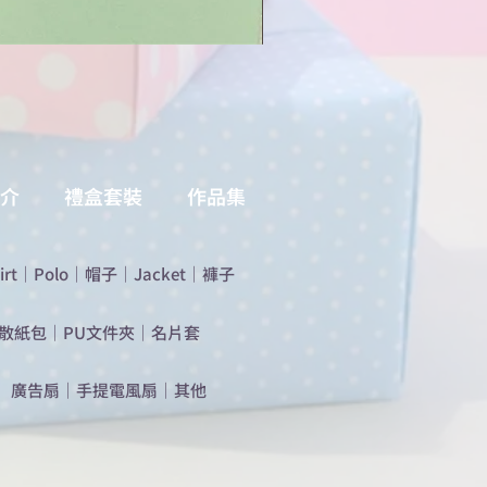
介
禮盒套裝
作品集
irt
｜
Polo
｜
帽子
｜
Jacket
｜
褲子
散紙包
｜
PU文件夾
｜
名片套
​廣告扇
｜
手提電風扇
｜
其他