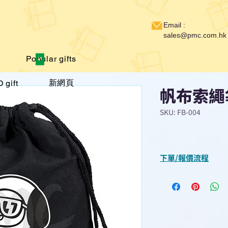
Email :
sales@pmc.com.hk
Popular gifts
新網頁
 gift
帆布索繩
SKU: FB-004
下單/報價流程
“現在不再需要等
查詢或報價”
選擇所需產品
使用我們網頁系統的
功能，即時與我